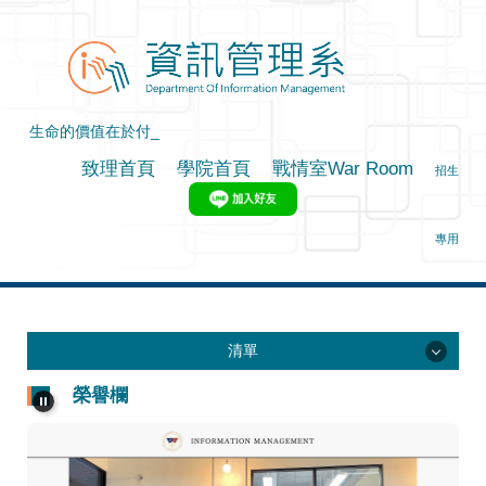
跳
到
主
要
內
容
區
致理首頁
學院首頁
戰情室War Room
|
|
|
招生
專用
清單
清單
榮譽欄
為什麼選擇我們
企業最愛的秘密