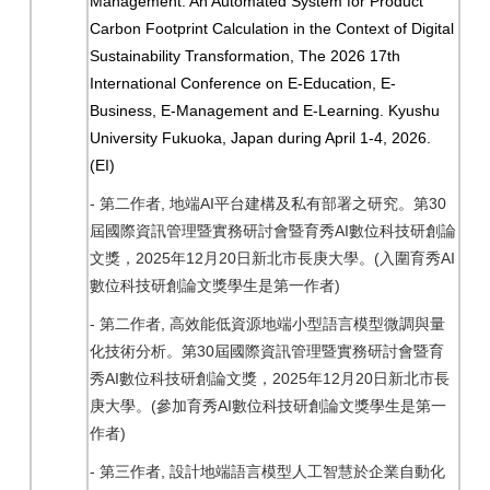
Management: An Automated System for Product
Carbon Footprint Calculation in the Context of Digital
Sustainability Transformation, The 2026 17th
International Conference on E-Education, E-
Business, E-Management and E-Learning. Kyushu
University Fukuoka, Japan during April 1-4, 2026.
(EI)
-
,
AI
30
第二作者
地端
平台建構及私有部署之研究。第
AI
屆國際資訊管理暨實務研討會暨育秀
數位科技研創論
2025
12
20
(
AI
文獎，
年
月
日新北市長庚大學。
入圍育秀
)
數位科技研創論文獎學生是第一作者
-
,
第二作者
高效能低資源地端小型語言模型微調與量
30
化技術分析。第
屆國際資訊管理暨實務研討會暨育
AI
2025
12
20
秀
數位科技研創論文獎，
年
月
日新北市長
(
AI
庚大學。
參加育秀
數位科技研創論文獎學生是第一
)
作者
-
,
第三作者
設計地端語言模型人工智慧於企業自動化