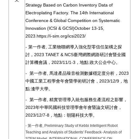
Strategy Based on Carbon Inventory Data of
Electroplating Factory. The 14th International
Conference & Global Competition on Systematic
Innovation (ICSI & GCSI)October 13-15,
2023.https://i-sim.org/icsi2023/
-
,
第一作者
工業物聯網導入強化型零信任架構之探
2023 TANET & NCS
討，
臺灣網際網路研討會暨全國
2023/11/1-3
:
計算機會議，
，地點
政大公企中心。
-
,
2023
第一作者
馬達產品噪音檢測數據穩定度分析，
2023/12/9
中國工業工程學會年會暨學術研討會，
，地
:
點
逢甲大學。
-
,
第一作者
精實管理導入統包服務生產流程之影響，
2023
年中華民國科技管理學會年會暨論文研討會，
2023/12/7-8
，地點：朝陽科技大學。
-
第一作者, Preliminary Study of Kebbi Intelligent Robot
Teaching and Analysis of Students' Feedback- Analysis of
STEM Model, INTERNATIONAL CONFERENCE ON