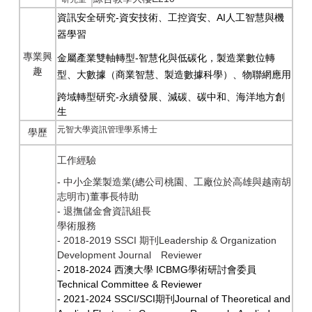
資訊安全研究
-
資安技術、工控資安、
AI
人工智慧與機
器學習
專業興
金屬產業雙軸轉型
-
智慧化與低碳化，製造業數位轉
趣
型、大數據（商業智慧、製造數據科學）、物聯網應用
跨域轉型研究
-
永續發展、減碳、碳中和、海洋地方創
生
元智大學資訊管理學系博士
學歷
工作經驗
- 中小企業製造業(總公司桃園、工廠位於高雄與越南胡
志明市)董事長特助
- 退撫儲金會資訊組長
學術服務
- 2018-2019 SSCI 期刊Leadership & Organization
Development Journal
Reviewer
- 2018-2024
西澳大學
ICBMG
學術研討會委員
Technical Committee & Reviewer
- 2021-2024 SSCI/SCI
期刊
Journal of Theoretical and