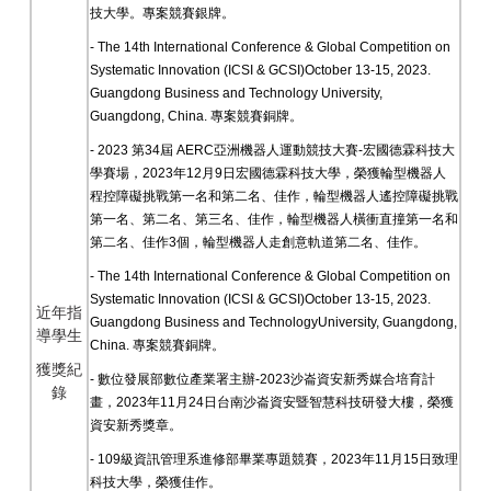
技大學。專案競賽銀牌。
- The 14th International Conference & Global Competition on
Systematic Innovation (ICSI & GCSI)October 13-15, 2023.
Guangdong Business and Technology University,
Guangdong, China.
專案競賽銅牌。
- 2023
第
34
屆
AERC
亞洲機器人運動競技大賽
-
宏國德霖科技大
學賽場，
2023
年
12
月
9
日宏國德霖科技大學，榮獲輪型機器人
程控障礙挑戰第一名和第二名、佳作，輪型機器人遙控障礙挑戰
第一名、第二名、第三名、佳作，輪型機器人橫衝直撞第一名和
第二名、佳作
3
個，輪型機器人走創意軌道第二名、佳作。
- The 14th International Conference & Global Competition on
Systematic Innovation (ICSI & GCSI)October 13-15, 2023.
近年指
Guangdong Business and TechnologyUniversity, Guangdong,
導學生
China.
專案競賽銅牌。
獲獎紀
-
數位發展部數位產業署主辦
-2023
沙崙資安新秀媒合培育計
錄
畫，
2023
年
11
月
24
日台南沙崙資安暨智慧科技研發大樓，榮獲
資安新秀獎章。
- 109
級資訊管理系進修部畢業專題競賽，
2023
年
11
月
15
日致理
科技大學，榮獲佳作。