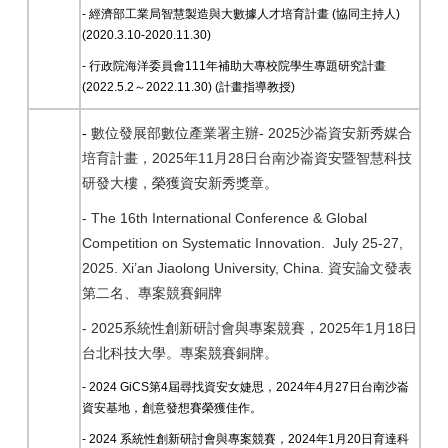
- 經濟部工業局智慧製造與大數據人才培育計畫 (協同主持人)
(2020.3.10-2020.11.30)
- 行政院海洋委員會111年補助大專校院學生專題研究計畫
(2022.5.2～2022.11.30) (計畫指導教授)
-
- 2025
數位發展部數位產業署主辦
沙崙資安新秀媒合
2025
11
28
培育計畫，
年
月
日台南沙崙資安暨智慧科技
研發大樓，榮獲資安新秀獎章。
- The 16th International Conference & Global
Competition on Systematic Innovation. July 25-27,
2025. Xi’an Jiaolong University, China.
資安論文發表
第二名、專案競賽銅牌
- 2025
2025
1
18
系統性創新研討會與專案競賽，
年
月
日
台北科技大學。專案競賽銅牌。
- 2024 GiCS
第
4
屆尋找資安女婕思，
2024
年
4
月
27
日台南沙崙
資安基地，創意發想賽榮獲佳作。
- 2024
系統性創新研討會與專案競賽，
2024
年
1
月
20
日育達科