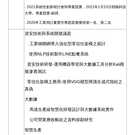
- 2021系統性創新研討會與專案競賽，2021年1月23日朝陽科技
大學。專案競賽-銀牌。
- 2020年工業局計畫實作專題競賽獲得第一名、第二名
資安技術與系統開發議題
工業物聯網導入強化型零信任架構之探討
使用
NLP
技術製作
LINE
點餐系統
資安技術研發
-
運用機器學習與大數據工具分析
Kali
模
擬滲透測試
零信任架構之應用
-
使用
VGG
模型辨識生成式指紋之
真偽
大數據
馬達生產線智慧化研發設計與大數據系統實作
公司營業應收帳款之資料探勘研究
智慧生產