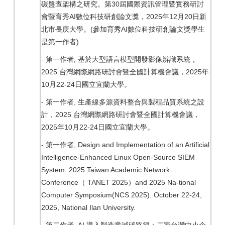
30
碳盤查架構之研究。第
屆國際資訊管理暨實務研討
AI
2025
12
20
會暨育秀
數位科技研創論文獎，
年
月
日新
(
AI
北市長庚大學。
參加育秀
數位科技研創論文獎學生
)
是第一作者
-
,
第一作者
基於大型語言模型開發影像辨識系統，
2025
2025
台灣網際網路研討會暨全國計算機會議，
年
10
22-24
月
日國立宜蘭大學。
-
,
第一作者
生產線多源資料整合與製程品質系統之設
2025
計，
台灣網際網路研討會暨全國計算機會議，
2025
10
22-24
年
月
日國立宜蘭大學。
-
, Design and Implementation of an Artificial
第一作者
Intelligence-Enhanced Linux Open-Source SIEM
System. 2025 Taiwan Academic Network
Conference
TANET 2025
and 2025 Na-tional
（
）
Computer Symposium(NCS 2025). October 22-24,
2025, National Ilan University.