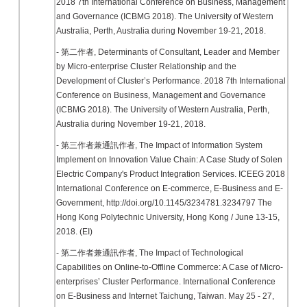
2018 7th International Conference on Business, Management
and Governance (ICBMG 2018). The University of Western
Australia, Perth, Australia during November 19-21, 2018.
- 第二作者, Determinants of Consultant, Leader and Member
by Micro-enterprise Cluster Relationship and the
Development of Cluster’s Performance. 2018 7th International
Conference on Business, Management and Governance
(ICBMG 2018). The University of Western Australia, Perth,
Australia during November 19-21, 2018.
- 第三作者兼通訊作者, The Impact of Information System
Implement on Innovation Value Chain: A Case Study of Solen
Electric Company's Product Integration Services. ICEEG 2018
International Conference on E-commerce, E-Business and E-
Government, http://doi.org/10.1145/3234781.3234797 The
Hong Kong Polytechnic University, Hong Kong / June 13-15,
2018. (EI)
- 第二作者兼通訊作者, The Impact of Technological
Capabilities on Online-to-Offline Commerce: A Case of Micro-
enterprises’ Cluster Performance. International Conference
on E-Business and Internet Taichung, Taiwan. May 25 - 27,