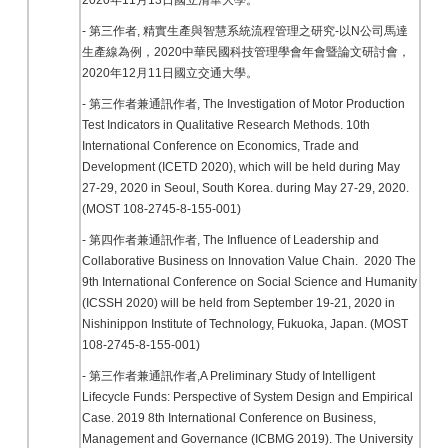
2020年11月13日國立清華大學。
- 第三作者, 精實生產與智慧系統流程管理之研究-以N公司馬達
生產線為例，2020中華民國科技管理學會年會暨論文研討會，
2020年12月11日國立交通大學。
- 第三作者兼通訊作者, The Investigation of Motor Production
Test Indicators in Qualitative Research Methods. 10th
International Conference on Economics, Trade and
Development (ICETD 2020), which will be held during May
27-29, 2020 in Seoul, South Korea. during May 27-29, 2020.
(MOST 108-2745-8-155-001)
- 第四作者兼通訊作者, The Influence of Leadership and
Collaborative Business on Innovation Value Chain. 2020 The
9th International Conference on Social Science and Humanity
(ICSSH 2020) will be held from September 19-21, 2020 in
Nishinippon Institute of Technology, Fukuoka, Japan. (MOST
108-2745-8-155-001)
- 第三作者兼通訊作者,A Preliminary Study of Intelligent
Lifecycle Funds: Perspective of System Design and Empirical
Case. 2019 8th International Conference on Business,
Management and Governance (ICBMG 2019). The University