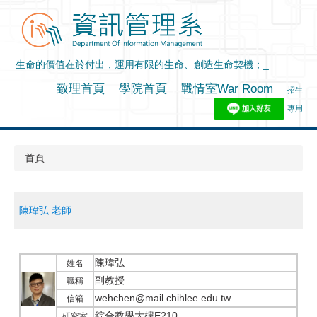
跳
到
主
要
內
容
致理首頁
學院首頁
戰情室War Room
|
|
|
招生
區
專用
首頁
陳瑋弘 老師
陳瑋
弘
姓名
副教授
職稱
wehchen@mail.chihlee.edu.tw
信箱
綜合教學大樓E210
研究室