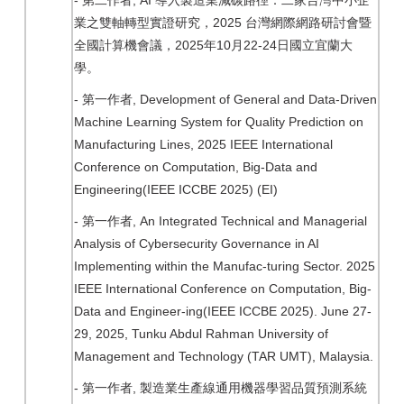
-
, AI
第二作者
導入製造業減碳路徑：二家台灣中小企
2025
業之雙軸轉型實證研究，
台灣網際網路研討會暨
2025
10
22-24
全國計算機會議，
年
月
日國立宜蘭大
學。
-
, Development of General and Data-Driven
第一作者
Machine Learning System for Quality Prediction on
Manufacturing Lines, 2025 IEEE International
Conference on Computation, Big-Data and
Engineering(IEEE ICCBE 2025) (EI)
-
, An Integrated Technical and Managerial
第一作者
Analysis of Cybersecurity Governance in AI
Implementing within the Manufac-turing Sector. 2025
IEEE International Conference on Computation, Big-
Data and Engineer-ing(IEEE ICCBE 2025). June 27-
29, 2025, Tunku Abdul Rahman University of
Management and Technology (TAR UMT), Malaysia.
-
,
第一作者
製造業生產線通用機器學習品質預測系統