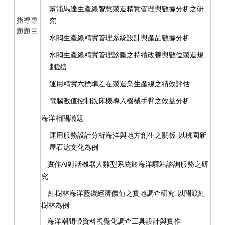
幫浦馬達生產線智慧製造精實管理與數據分析之研
指導專
究
題題目
水閥生產線精實管理系統設計與產品數據分析
水閥生產線精實管理診斷之持續改善與數位製造規
劃設計
運用精實六標準差在製造業生產線之績效評估
電腦數值控制銑床機導入機械手臂之效益分析
海洋相關議題
運用服務設計分析海洋與地方創生之關係
-
以桃園新
屋石滬文化為例
實作
AI
對話機器人雛型系統於海洋驛站諮詢服務之研
究
紅樹林海洋藍碳經濟價值之實地調查研究
-
以關渡紅
樹林為例
海洋潮間帶資料視覺化調查工具設計與實作