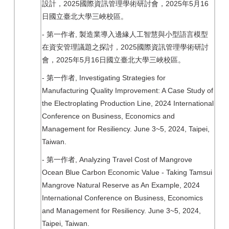
2025
2025
5
16
設計，
國際資訊管理學術研討會，
年
月
日國立臺北大學三峽校區。
-
,
第一作者
製造業導入邊緣人工智慧與小型語言模型
2025
在資安管理議題之探討，
國際資訊管理學術研討
2025
5
16
會，
年
月
日國立臺北大學三峽校區。
-
, Investigating Strategies for
第一作者
Manufacturing Quality Improvement: A Case Study of
the Electroplating Production Line, 2024 International
Conference on Business, Economics and
Management for Resiliency. June 3~5, 2024, Taipei,
Taiwan.
-
, Analyzing Travel Cost of Mangrove
第一作者
Ocean Blue Carbon Economic Value - Taking Tamsui
Mangrove Natural Reserve as An Example, 2024
International Conference on Business, Economics
and Management for Resiliency. June 3~5, 2024,
Taipei, Taiwan.