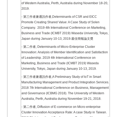
of Western Australia, Perth, Australia during November 18-20,
2019.
- 第三作者兼通訊作者,Determinants of CSR and EICC
Promote Creating Shared Value: A Case Study of Solen
Company. 2019 4th International Conference on Marketing,
Business and Trade (ICMBT 2019) Waseda University, Tokyo,
Japan during January 10-13, 2019.最佳簡報論文獎
- 第二作者, Determinants of Micro-Enterprise Cluster
Innovation: Analysis of Member Identification and Satisfaction
of Leadership. 2019 4th International Conference on
Marketing, Business and Trade (ICMBT 2019) Waseda
University, Tokyo, Japan during January 10-13, 2019.
- 第三作者兼通訊作者,A Preliminary Study of IoT in Smart
Manufacturing Management and Product Integration Services.
2018 7th International Conference on Business, Management
and Governance (ICBMG 2018). The University of Western
Australia, Perth, Australia during November 19-21, 2018.
- 第二作者, Diffusion of E-commerce on Micro-enterprise
Cluster Innovation Acceptance Rate: A case Study in Taiwan.