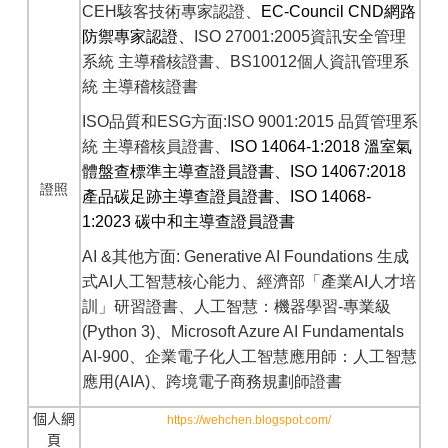
CEH
駭客技術專家認證、
EC-Council CND
網路
防禦專家認證、
ISO 27001:2005
資訊安全管理
系統
主導稽核證書、
BS10012
個人資訊管理系
統
主導稽核證書
ISO
品質和
ESG
方面
:ISO 9001:2015
品質管理系
統
主導稽核員證書、
ISO 14064-1:2018
溫室氣
體盤查標準主導查證員證書、
ISO 14067:2018
證照
產品碳足跡主導查證員證書、
ISO 14068-
1:2023
碳中和主導查證員證書
AI &
其他方面
:
Generative AI Foundations
生成
式
AI
人工智慧核心能力、經濟部「產業
AI
人才培
訓」研習證書、人工智慧：機器學習
-
專業級
(Python 3)
、
Microsoft Azure AI Fundamentals
AI-900
、企業電子化人工智慧應用師：人工智慧
應用
(AIA)
、跨境電子商務規劃師證書
個人網
https://wehchen.blogspot.com/
頁