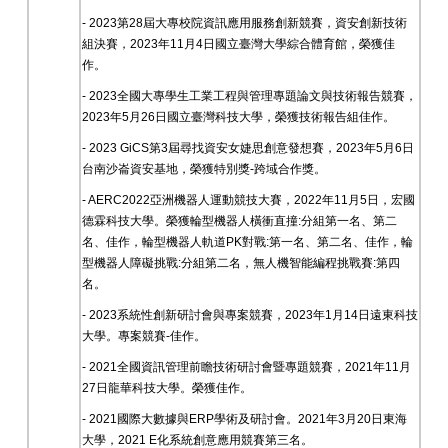
- 2023
第
28
屆大專校院資訊應用服務創新競賽，資安創新技術
組決賽，
2023
年
11
月
4
日國立臺灣大學綜合體育館，榮獲佳
作。
- 2023
全國大專學生工業工程與管理專題論文與技術報告競賽，
2023
年
5
月
26
日國立臺灣科技大學，榮獲技術報告組佳作。
- 2023 GiCS
第
3
屆尋找資安女婕思創意發想賽，
2023
年
5
月
6
日
台南沙崙資安基地，榮獲特別獎
-
跨域合作獎。
- AERC2022
亞洲機器人運動競技大賽，2022年11月5日，宏國
德霖科技大學。榮獲輪型機器人橫衝直撞:分組第一名、第二
名、佳作，輪型機器人軌道PK對戰:第一名、第二名、佳作，輪
型機器人障礙挑戰:分組第二名，無人機智能編程挑戰賽:第四
名。
- 2023
系統性創新研討會與專案競賽，2023年1月14日遠東科技
大學。專案競賽-佳作。
- 2021全國資訊管理前瞻技術研討會暨專題競賽，2021年11月
27日龍華科技大學。榮獲佳作。
- 2021國際大數據與ERP學術及研討會。2021年3月20日東海
大學，2021 E化系統創意應用競賽第三名。