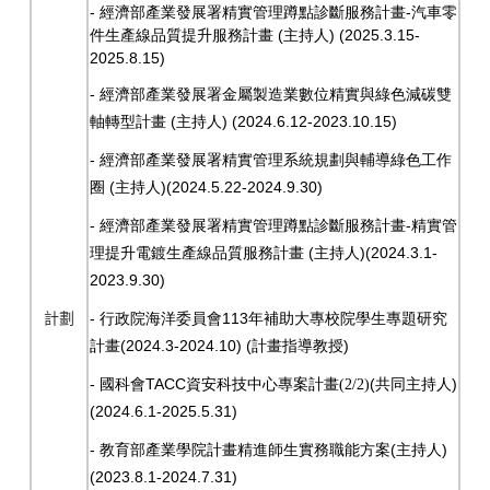
-
-
經濟部產業發展署精實管理蹲點診斷服務計畫
汽車零
(
) (2025.3.15-
件生產線品質提升服務計畫
主持人
2025.8.15)
-
經濟部產業發展署金屬製造業數位精實與綠色減碳雙
(
) (2024.6.12-2023.10.15)
軸轉型計畫
主持人
-
經濟部產業發展署精實管理系統規劃與輔導綠色工作
(
)(2024.5.22-2024.9.30)
圈
主持人
-
-
經濟部產業發展署精實管理蹲點診斷服務計畫
精實管
(
)(2024.3.1-
理提升電鍍生產線品質服務計畫
主持人
2023.9.30)
-
113
計劃
行政院海洋委員會
年補助大專校院學生專題研究
(2024.3-2024.10) (
)
計畫
計畫指導教授
-
TACC
(
)
國科會
資安科技中心專案計畫(2/2)
共同主持人
(2024.6.1-2025.5.31)
-
(
)
教育部產業學院計畫精進師生實務職能方案
主持人
(2023.8.1-2024.7.31)