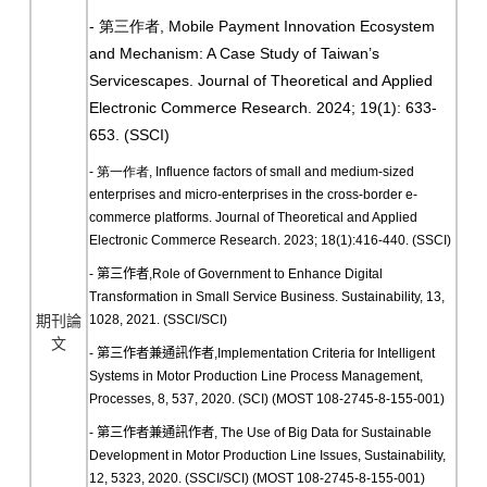
-
, Mobile Payment Innovation Ecosystem
第三作者
and Mechanism: A Case Study of Taiwan’s
Servicescapes. Journal of Theoretical and Applied
Electronic Commerce Research. 2024; 19(1): 633-
653. (SSCI)
-
第一作者,
Influence factors of small and medium-sized
enterprises and micro-enterprises in the cross-border e-
commerce platforms.
Journal of Theoretical and Applied
Electronic Commerce Research. 2023; 18(1):416-440. (SSCI)
- 第三作者,Role of Government to Enhance Digital
Transformation in Small Service Business. Sustainability, 13,
1028, 2021. (SSCI/SCI)
期刊論
文
- 第三作者兼通訊作者,Implementation Criteria for Intelligent
Systems in Motor Production Line Process Management,
Processes, 8, 537, 2020. (SCI) (MOST 108-2745-8-155-001)
- 第三作者兼通訊作者, The Use of Big Data for Sustainable
Development in Motor Production Line Issues, Sustainability,
12, 5323, 2020. (SSCI/SCI) (MOST 108-2745-8-155-001)