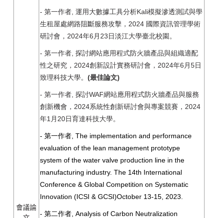
-
,
Kali
第一作者
運用大數據工具分析
模擬滲透測試與學
2024
生租屋處網路阻斷服務攻擊，
國際資訊管理學術
2024
6
23
研討會，
年
月
日淡江大學臺北校園。
-
,
第一作者
探討網站應用程式防火牆產品與組織適配
2024
2024
6
5
性之研究，
創新設計實務研討會，
年
月
日
(
)
致理科技大學。
最佳論文
-
,
WAF
第一作者
探討
網站應用程式防火牆產品與服務
2024
2024
創新機會，
系統性創新研討會與專案競賽，
1
20
年
月
日育達科技大學。
-
, The implementation and performance
第一作者
evaluation of the lean management prototype
system of the water valve production line in the
manufacturing industry. The 14th International
Conference & Global Competition on Systematic
Innovation (ICSI & GCSI)October 13-15, 2023.
會議
論
-
, Analysis of Carbon Neutralization
第二作者
文